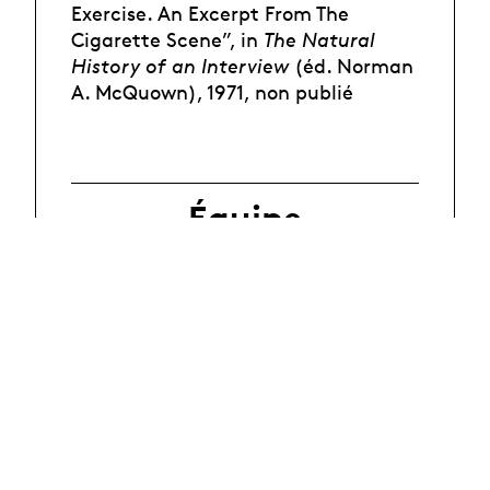
Exercise. An Excerpt From The
Cigarette Scene”, in
The Natural
History of an Interview
(éd. Norman
A. McQuown), 1971, non publié
Équipe
En savoir plus
Partage des
résultats
Dans la presse