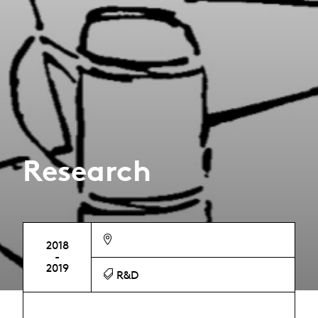
Research
2018
-
2019
R&D