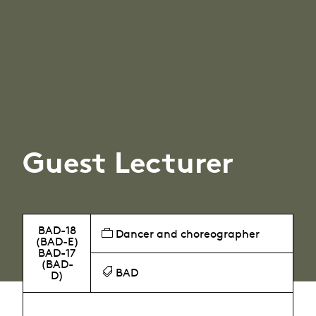
Guest Lecturer
BAD-18
Dancer and choreographer
(BAD-E)
BAD-17
(BAD-
BAD
D)