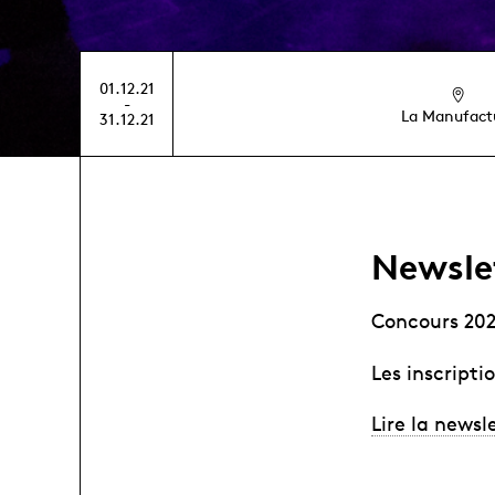
01.12.21
-
La Manufact
31.12.21
Newsle
Concours 202
Les inscripti
Lire la newsl