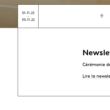
01.11.22
-
30.11.22
Newsle
Cérémonie de
Lire la newsl