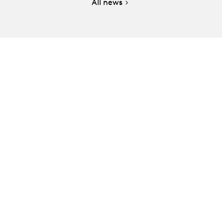
All news
e