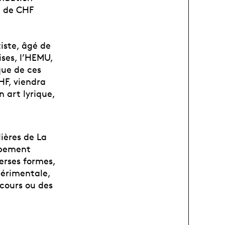
é de CHF
iste, âgé de
ises, l’HEMU,
que de ces
HF, viendra
 art lyrique,
lières de La
ppement
erses formes,
périmentale,
ncours ou des