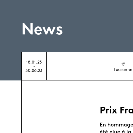
News
18.01.23
-
Lausanne
30.06.23
Prix F
En hommage 
été élue à la