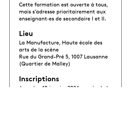
Cette formation est ouverte à tous,
mais s’adresse prioritairement aux
enseignant·es de secondaire I et II.
Lieu
La Manufacture, Haute école des
arts de la scène
Rue du Grand-Pré 5, 1007 Lausanne
(Quartier de Malley)
Inscriptions
Jusqu'au 10 janvier 2024 auprès de la
HEP-Vaud
Renseignements
HEP-Vaud /
Yves Renaud
tél. : 079 689 83 11