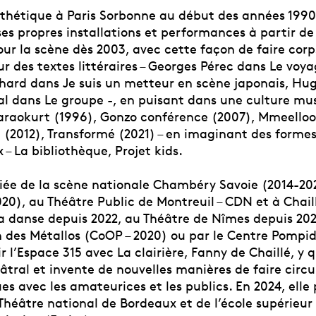
sthétique à Paris Sorbonne au début des années 1990
ses propres installations et performances à partir de
ur la scène dès 2003, avec cette façon de faire corp
r des textes littéraires – Georges Pérec dans Le voya
ard dans Je suis un metteur en scène japonais, Hu
 dans Le groupe -, en puisant dans une culture mus
Karaokurt (1996), Gonzo conférence (2007), Mmeello
 (2012), Transformé (2021) – en imaginant des formes
 – La bibliothèque, Projet kids.
ciée de la scène nationale Chambéry Savoie (2014-2
20), au Théâtre Public de Montreuil – CDN et à Chail
la danse depuis 2022, au Théâtre de Nîmes depuis 202
n des Métallos (CoOP – 2020) ou par le Centre Pompi
ir l’Espace 315 avec La clairière, Fanny de Chaillé, y 
éâtral et invente de nouvelles manières de faire circul
ues avec les amateurices et les publics. En 2024, elle
Théâtre national de Bordeaux et de l’école supérieur