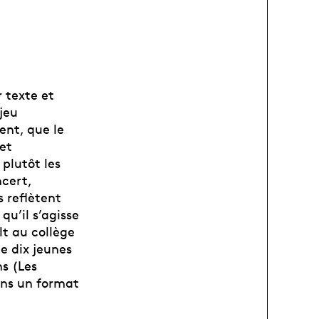
 texte et
jeu
ent, que le
 et
 plutôt les
ncert,
s reflètent
qu’il s’agisse
lt au collège
de dix jeunes
ns (Les
ans un format