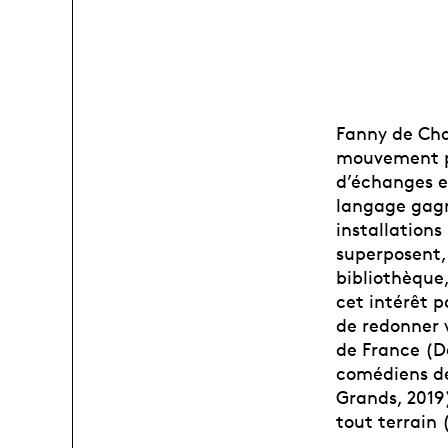
Fanny de Cha
mouvement po
d’échanges en
langage gagne
installations
superposent, 
bibliothèque,
cet intérêt p
de redonner 
de France (Dé
comédiens de
Grands, 2019
tout terrain 