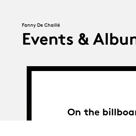
Fanny De Chaillé
Events & Albu
On the billboa
Where and when to see the graduates and s
Swiss and foreign stages