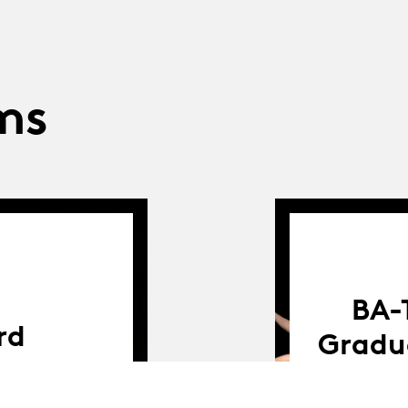
ms
BA-
rd
Gradu
tudents on the