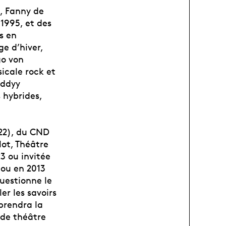
, Fanny de
 1995, et des
s en
ge d’hiver,
go von
icale rock et
oddyy
 hybrides,
022), du CND
lot, Théâtre
3 ou invitée
dou en 2013
questionne le
er les savoirs
 prendra la
 de théâtre