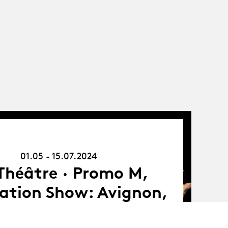
01.05.24
-
15.07.24
01.05 - 15.07.2024
Théâtre · Promo M,
ation Show: Avignon,
une école