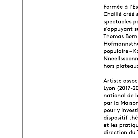
Formée à l’E
Chaillé créé 
spectacles po
s’appuyant su
Thomas Bernh
Hofmannsthal
populaire – 
Nneellssoonn
hors plateaux
Artiste asso
Lyon (2017-20
national de 
par la Maiso
pour y invest
dispositif th
et les pratiq
direction du 