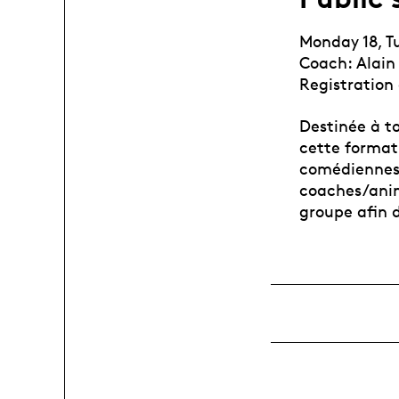
Monday 18, T
Coach: Alain
Registration
Destinée à t
cette formati
comédiennes
coaches/anim
groupe afin d’