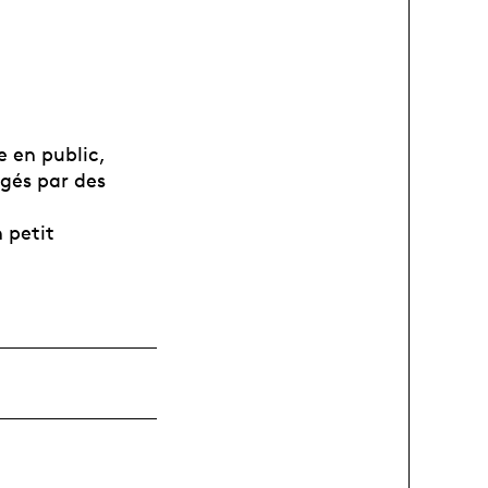
e en public,
igés par des
 petit