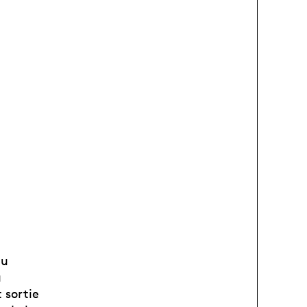
au
u
 sortie