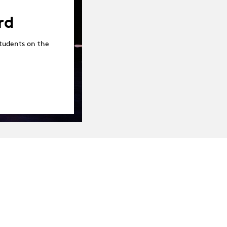
rd
tudents on the