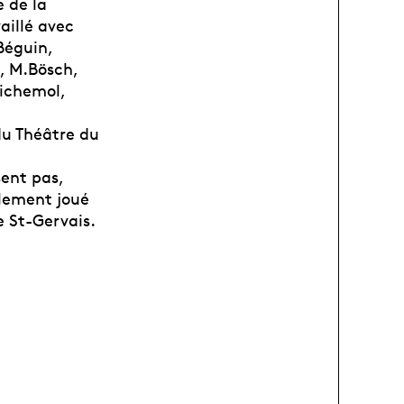
e de la
aillé avec
.Béguin,
s, M.Bösch,
oichemol,
du Théâtre du
sent pas,
alement joué
 St-Gervais.