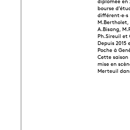
diplomée en 2
bourse d’étud
différent·e·s
M.Bertholet, 
A.Bisang, M.P
Ph.Sireuil et 
Depuis 2015 
Poche à Gen
Cette saison 
mise en scène
Merteuil dan