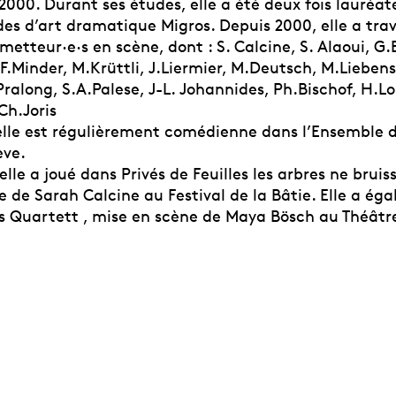
000. Durant ses études, elle a été deux fois lauréat
es d’art dramatique Migros. Depuis 2000, elle a trav
 metteur·e·s en scène, dont : S. Calcine, S. Alaoui, G
F.Minder, M.Krüttli, J.Liermier, M.Deutsch, M.Lieben
ralong, S.A.Palese, J-L. Johannides, Ph.Bischof, H.L
Ch.Joris
elle est régulièrement comédienne dans l’Ensemble 
ève.
elle a joué dans Privés de Feuilles les arbres ne bruis
 de Sarah Calcine au Festival de la Bâtie. Elle a ég
s Quartett , mise en scène de Maya Bösch au Théâtre