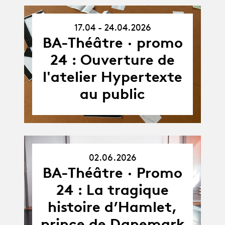
17.04 - 24.04.2026
17.04.26
-
BA-Théâtre · promo
24.04.26
24 : Ouverture de
l'atelier Hypertexte
au public
02.06.2026
02.06.26
BA-Théâtre · Promo
24 : La tragique
histoire d’Hamlet,
prince de Danemark