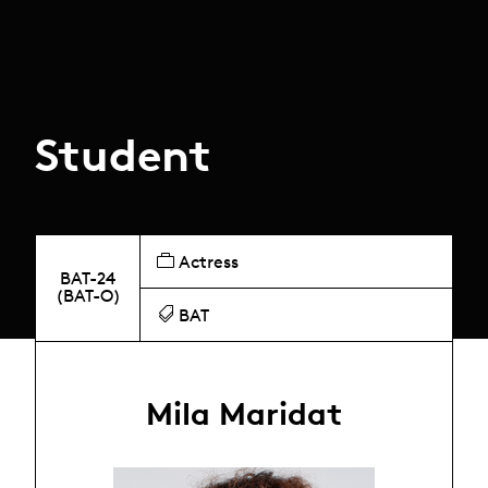
Student
Actress
BAT-24
(BAT-O)
BAT
Mila Maridat