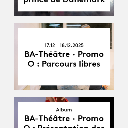
17.12.25
-
17.12 - 18.12.2025
18.12.25
BA-Théâtre · Promo
O : Parcours libres
Album
Album
BA-Théâtre · Promo
O : Présentation des