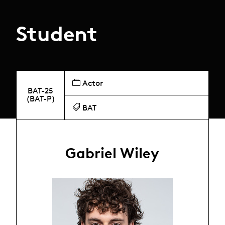
Student
Actor
BAT-25
(BAT-P)
BAT
Gabriel Wiley