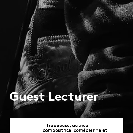
Guest Lecturer
rappeuse, autrice-
compositrice, comédienne et