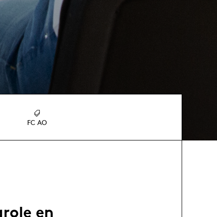
FC AO
arole en