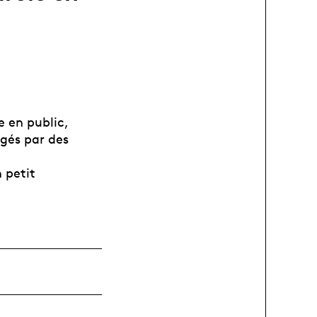
e en public,
igés par des
 petit