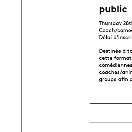
public
Thursday 28t
Coach/comédi
Délai d'inscr
Destinée à t
cette formati
comédiennes
coaches/anim
groupe afin d’