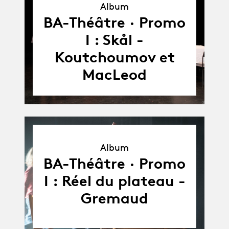
Album
Album
BA-Théâtre · Promo
I : Skål -
Koutchoumov et
MacLeod
Album
Album
BA-Théâtre · Promo
I : Réel du plateau -
Gremaud