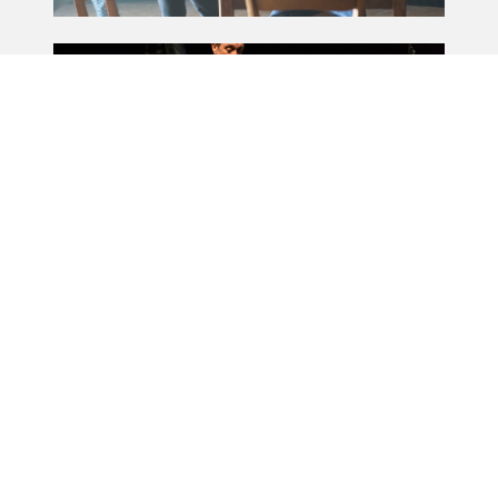
Album
Album
BA-Théâtre · Promo
I : Atelier Joël
Pommerat
Album
Album
MA-Théâtre · Out 3
: Le syndrome des