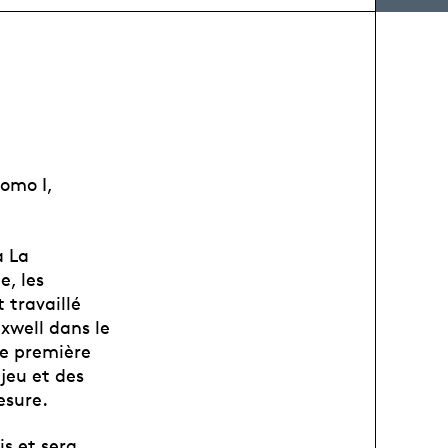
omo I,
à La
e, les
 travaillé
xwell dans le
te première
jeu et des
esure.
is et sera