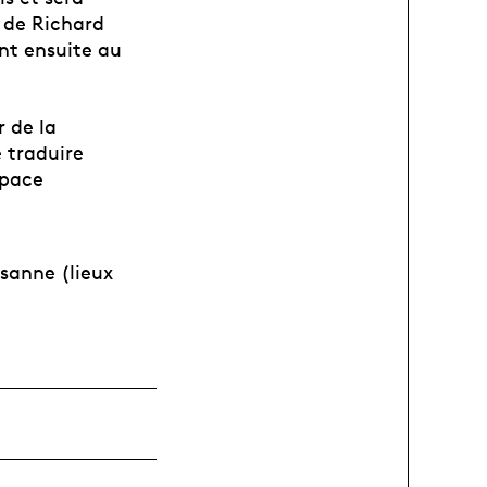
n de Richard
nt ensuite au
 de la
e traduire
space
sanne (lieux