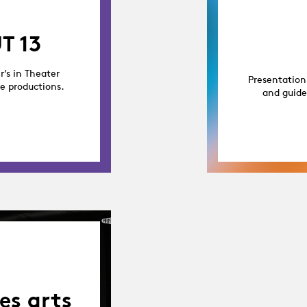
T 13
r’s in Theater
Presentation
ge productions.
and guide
es arts