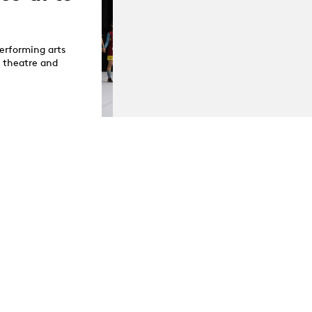
erforming arts
o theatre and
Agenda complet