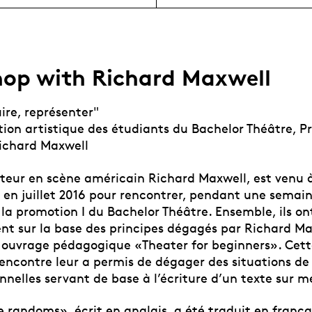
op with Richard Maxwell
uire, représenter"
ion artistique des étudiants du Bachelor Théâtre, Pr
Richard Maxwell
teur en scène américain Richard Maxwell, est venu 
en juillet 2016 pour rencontrer, pendant une semain
la promotion I du Bachelor Théâtre. Ensemble, ils ont
t sur la base des principes dégagés par Richard Ma
 ouvrage pédagogique «Theater for beginners». Cet
encontre leur a permis de dégager des situations de 
nnelles servant de base à l’écriture d’un texte sur m
 randoms», écrit en anglais, a été traduit en frança