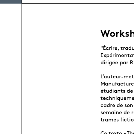
Worksh
"Écrire, trad
Expérimentat
dirigée par 
L’auteur-met
Manufacture 
étudiants de 
techniquemen
cadre de son
semaine de r
trames fictio
Ce texte «The