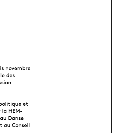
uis novembre
le des
ssion
olitique et
r la HEM-
seau Danse
t au Conseil