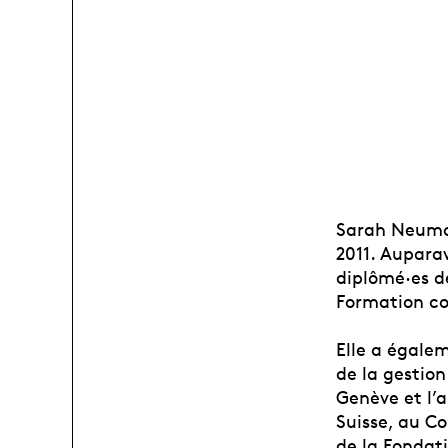
Sarah Neuma
2011. Auparav
diplômé·es d
Formation co
Elle a égale
de la gestion
Genève et l’
Suisse, au C
de la Fondat