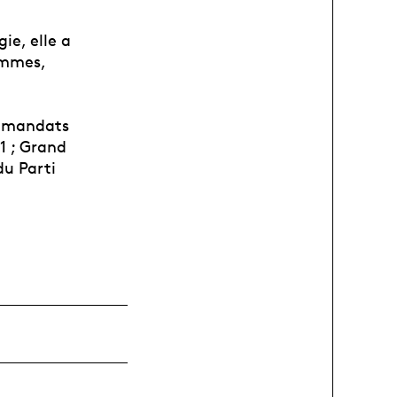
ie, elle a
ammes,
ts mandats
1 ; Grand
du Parti