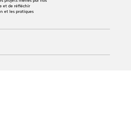
es projets menés par nos
 et de réfléchir
n et les pratiques