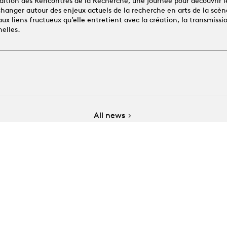
dition des Rencontres de la Recherche, une journée pour découvrir l
changer autour des enjeux actuels de la recherche en arts de la scène
x liens fructueux qu’elle entretient avec la création, la transmissio
nelles.
All news