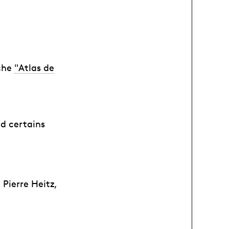
rche
"Atlas de
nd certains
 Pierre Heitz,