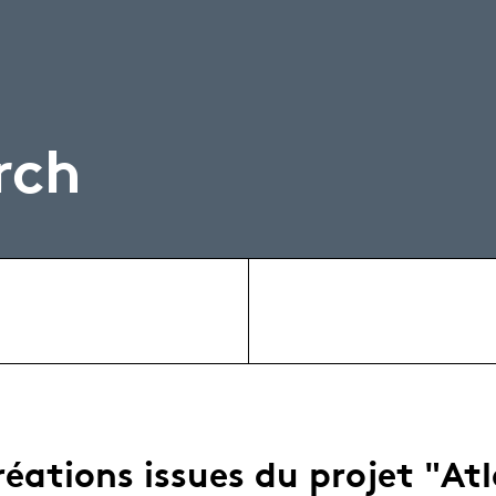
rch
éations issues du projet "Atl