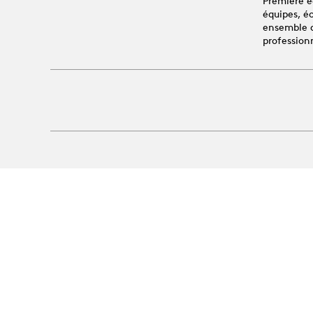
Première é
équipes, é
ensemble au
profession