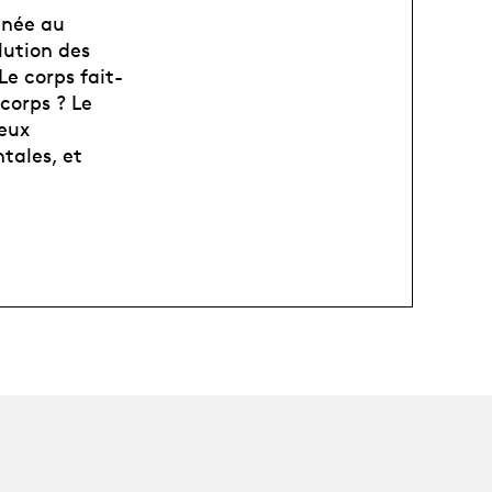
nnée au
lution des
Le corps fait-
 corps ? Le
reux
tales, et