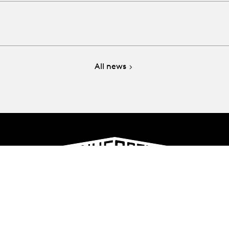
All news
e