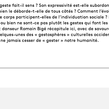
ste fait-il sens ? Son expressivité est-elle subordo
bien le déborde-t-elle de tous côtés ? Comment l’évo
 corps participent-elles de l’individuation sociale ? 
, ou bien ne sont-ce pas plutôt les gestes qui font les
t danseur Romain Bigé récapitule ici, avec de savou
elques-unes des « gestosphères » culturelles occiden
à ne jamais cesser de « gester » notre humanité.