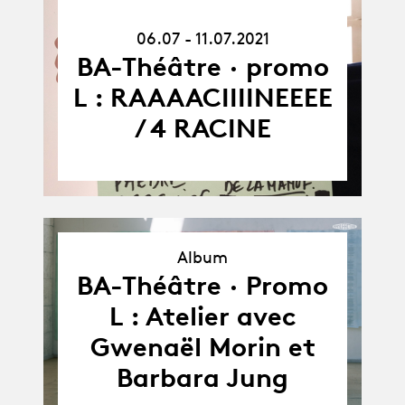
06.07.21
06.07 - 11.07.2021
-
11.07.21
BA-Théâtre · promo
L : RAAAACIIIINEEEE
/ 4 RACINE
Album
Album
BA-Théâtre · Promo
L : Atelier avec
Gwenaël Morin et
Barbara Jung