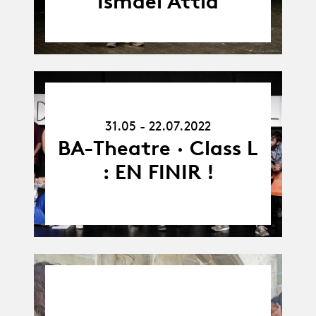
Ismaël Attia
31.05.22
-
31.05 - 22.07.2022
22.07.22
BA-Theatre · Class L
: EN FINIR !