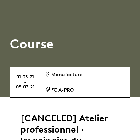
Course
Manufacture
01.03.21
-
05.03.21
FC A-PRO
[CANCELED] Atelier
professionnel ·