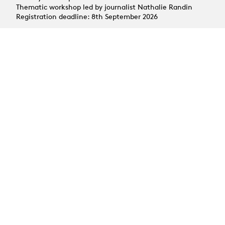
Thematic workshop led by journalist Nathalie Randin
Registration deadline: 8th September 2026
01.10 - 08.10.2026
SOLDOUT
Atelier en art oratoire :
Prendre la parole en
public
Thursday 1st, friday 2nd and thursday 8th October 2026
Coach: Jean-François Michelet
Registration deadline: 10th September 2026
29.10 - 06.11.2026
Atelier en art oratoire :
Prendre la parole en
public