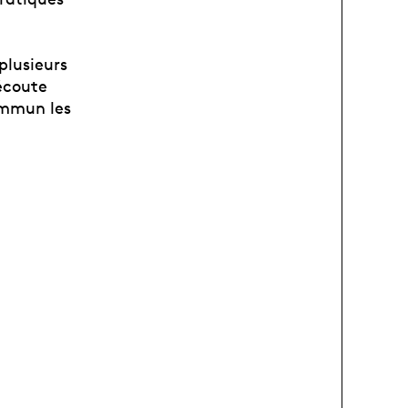
plusieurs
écoute
ommun les