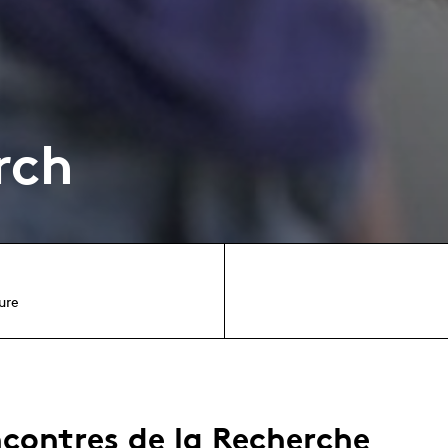
rch
ure
ncontres de la Recherche