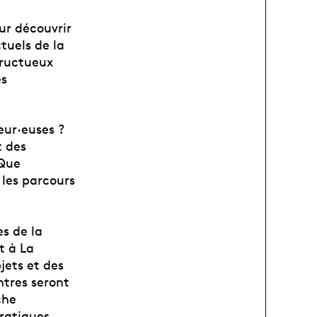
ur découvrir
tuels de la
fructueux
es
eur·euses ?
t des
 Que
 les parcours
s de la
t à La
jets et des
ntres seront
che
pratiques