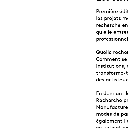
Première édi
les projets 
recherche en 
qu’elle entre
professionnel
Quelle recher
Comment se c
institutions,
transforme-t
des artistes 
En donnant l
Recherche pr
Manufacture 
modes de par
également l'o
entretient av