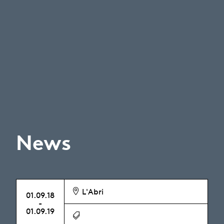
News
L'Abri
01.09.18
-
01.09.19