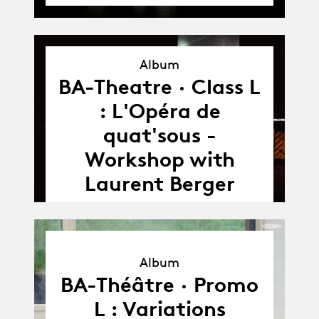
Album
BA-Theatre · Class L
Album
: L'Opéra de
quat'sous -
Workshop with
Laurent Berger
Album
Album
BA-Théâtre · Promo
L : Variations