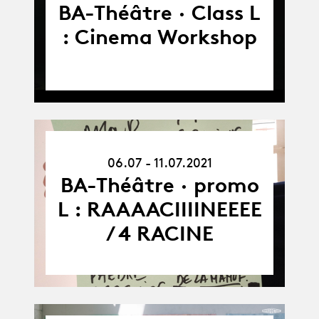
BA-Théâtre · Class L
: Cinema Workshop
06.07.21
06.07 - 11.07.2021
-
11.07.21
BA-Théâtre · promo
L : RAAAACIIIINEEEE
/ 4 RACINE