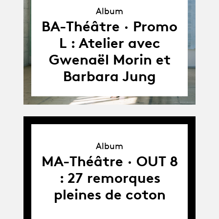
Album
Album
BA-Théâtre · Promo
L : Atelier avec
Gwenaël Morin et
Barbara Jung
Album
Album
MA-Théâtre · OUT 8
: 27 remorques
pleines de coton