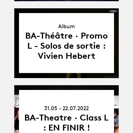
Album
Album
BA-Théâtre · Promo
L - Solos de sortie :
Vivien Hebert
31.05.22
-
31.05 - 22.07.2022
22.07.22
BA-Theatre · Class L
: EN FINIR !