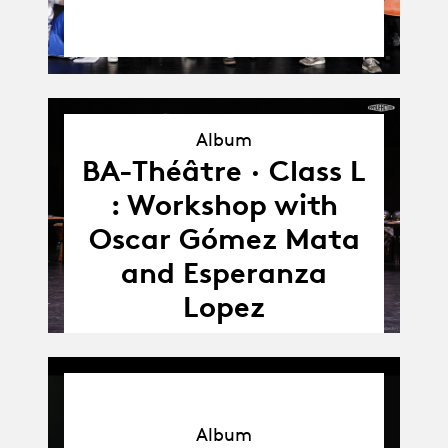
Album
BA-Théâtre · Class L
Album
: Workshop with
Oscar Gómez Mata
and Esperanza
Lopez
Album
Album