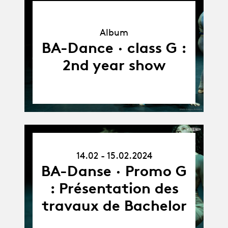
Album
Album
BA-Dance · class G :
2nd year show
14.02.24
14.02 - 15.02.2024
-
15.02.24
BA-Danse · Promo G
: Présentation des
travaux de Bachelor