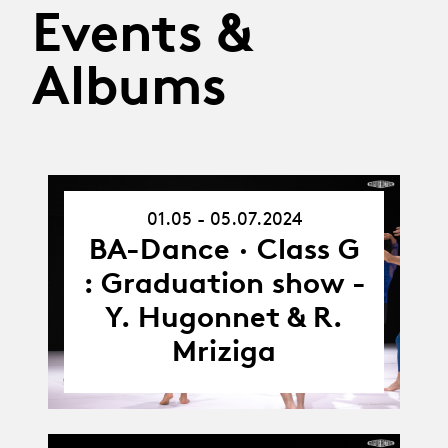
Events &
Albums
01.05 - 05.07.2024
01.05.24
-
BA-Dance · Class G
05.07.24
: Graduation show -
Y. Hugonnet & R.
Mriziga