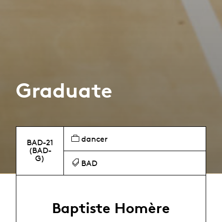
Graduate
dancer
BAD-21
(BAD-
G)
BAD
Baptiste Homère