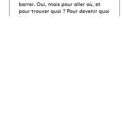
barrer. Oui, mais pour aller où, et
pour trouver quoi ? Pour devenir quoi
? Un groupe de personnes quitte la
ville et glisse dans la forêt
LE MONDE EST ROND*
—
Fanny Holland
&
Irina De Faveri
Rose et Willie, une chaise de jardin
bleue, de jolies chansons et des
bêtes sauvages. Gertrude Stein écrit
un drôle de conte pour enfants à
l’orée de la guerre en 1939, alors
qu'elle fuit Paris pour sa maison de
campagne. Manger, dormir, écrire,
c'est dans une ritournelle
quotidienne que quatre interprètes
traversent ce récit étrange. LE