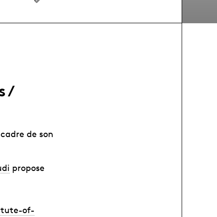
 /
 cadre de son
udi
propose
tute-of-