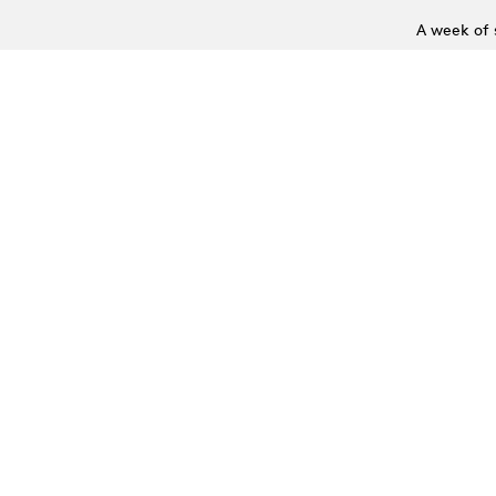
A week of 
Les 
06.10.2026
Première é
équipes, é
ensemble au
profession