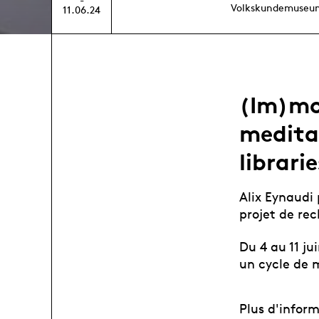
Volkskundemuseu
11.06.24
(Im)mob
meditat
librarie
Alix Eynaudi
projet de rec
Du 4 au 11 j
un cycle de 
Plus d'infor