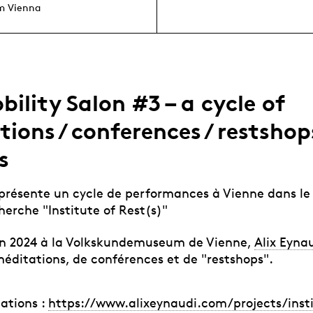
m Vienna
ility Salon #3 – a cycle of
ions / conferences / restshops
s
 présente un cycle de performances à Vienne dans le
herche "Institute of Rest(s)"
uin 2024 à la Volkskundemuseum de Vienne,
Alix Eyna
méditations, de conférences et de "restshops".
mations :
https://www.alixeynaudi.com/projects/insti