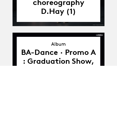
choreography
D.Hay (1)
Album
Album
BA-Dance · Promo A
: Graduation Show,
choreography A.
Ahmed (2)
23.06.21