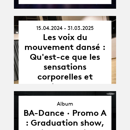
15.04.2024 - 31.03.2025
15.04.24
Les voix du
-
31.03.25
mouvement dansé :
Qu'est-ce que les
sensations
corporelles et
vocales peuvent
apporter à la
Album
perception du
Album
BA-Dance · Promo A
mouvement?
: Graduation show,