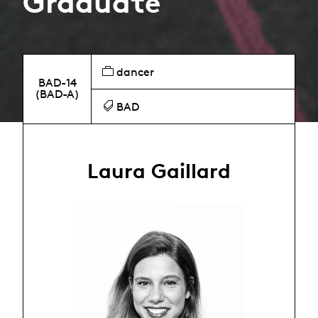
Graduate
dancer
BAD-14
(BAD-A)
BAD
Laura Gaillard