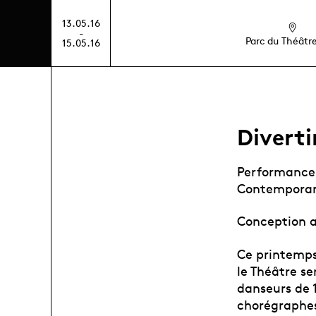
13.05.16
-
Parc du Théâtre
15.05.16
Divert
Performance 
Contemporar
Conception a
Ce printemps,
le Théâtre se
danseurs de 1
chorégraphes