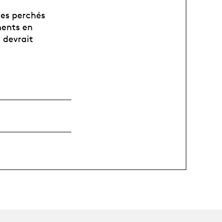
ies perchés
ments en
 devrait