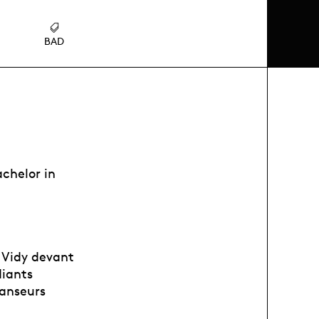
BAD
chelor in
e Vidy devant
diants
danseurs