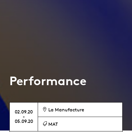
Performance
La Manufacture
02.09.20
-
05.09.20
MAT