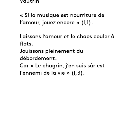
Vautrin
« Si la musique est nourriture de
l’amour, jouez encore » (I,1).
Laissons l’amour et le chaos couler à
flots.
Jouissons pleinement du
débordement.
Car « Le chagrin, j’en suis sûr est
l’ennemi de la vie » (I,3).
Ce que vous voudrez
raconte une
guerre des désirs où chacun est
victime de son désir, et chaque désir
est à contretemps de ceux des
autres.
Ce projet a été réalisé avec la